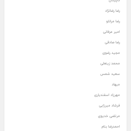
کاپیتان
رضا رضانژاد
رضا مرانلو
امیر عرفانی
رضا صادقی
مجید رضوی
محمد زینعلی
سعید شمس
میهاد
مهرزاد اسفندیاری
فرشاد میرزایی
مرتضی خدیوی
احمدرضا بنام