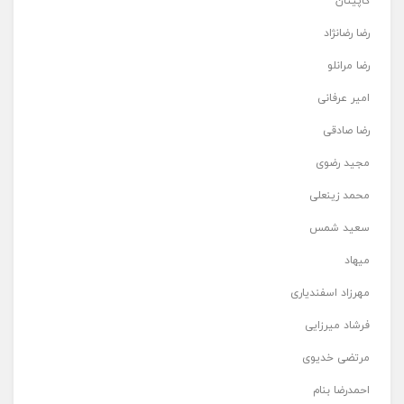
کاپیتان
رضا رضانژاد
رضا مرانلو
امیر عرفانی
رضا صادقی
مجید رضوی
محمد زینعلی
سعید شمس
میهاد
مهرزاد اسفندیاری
فرشاد میرزایی
مرتضی خدیوی
احمدرضا بنام