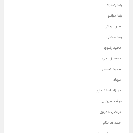
رضا رضانژاد
رضا مرانلو
امیر عرفانی
رضا صادقی
مجید رضوی
محمد زینعلی
سعید شمس
میهاد
مهرزاد اسفندیاری
فرشاد میرزایی
مرتضی خدیوی
احمدرضا بنام