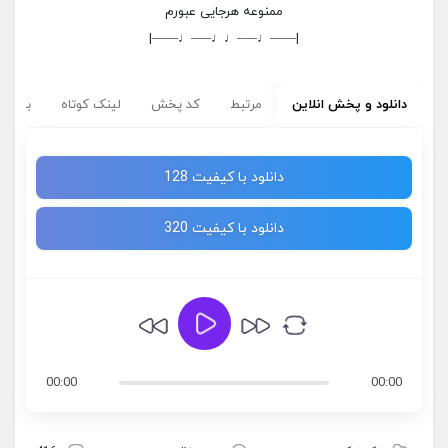
ممنوعه هرجایی عبورم
|——♩—–♩♩—–♩——|
دانلود و پخش انلاین
مرتبط
کد پخش
لینک کوتاه
برچسب
دانلود با کیفیت 128
دانلود با کیفیت 320
00:00
00:00