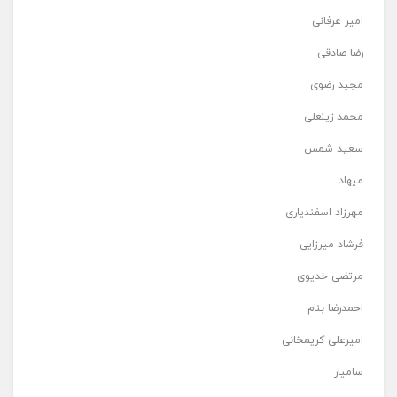
امیر عرفانی
رضا صادقی
مجید رضوی
محمد زینعلی
سعید شمس
میهاد
مهرزاد اسفندیاری
فرشاد میرزایی
مرتضی خدیوی
احمدرضا بنام
امیرعلی کریمخانی
سامیار