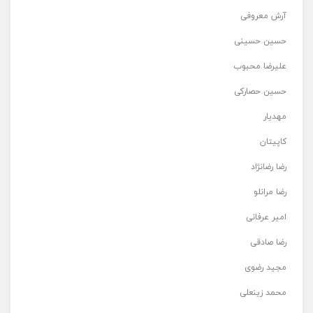
آرش معروفی
حسین حسینی
علیرضا محبوب
حسین حصارکی
مهدیار
کاپیتان
رضا رضانژاد
رضا مرانلو
امیر عرفانی
رضا صادقی
مجید رضوی
محمد زینعلی