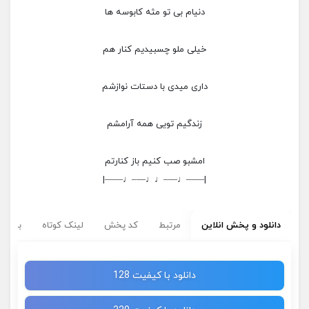
دنیام بی تو مثه کابوسه ها
خیلی ملو چسبیدیم کنار هم
داری میدی با دستات نوازشم
زندگیم تویی همه آرامشم
امشبو صب کنیم باز کنارتم
|——♩—–♩♩—–♩——|
دانلود و پخش انلاین
مرتبط
کد پخش
لینک کوتاه
برچسب
دانلود با کیفیت 128