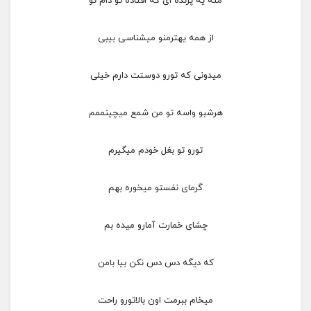
مثه یه پرنده ای که افتاده تو دام تو
از همه یهتر‌منو میشناسی بیبی
میدونی که تورو دوستت دارم خیلی
هرشبو واسه تو من شمع میچینممم
تورو تو بغل خودم میگیرم
گرمای نفستو میخوره بهم
چشای خمارت آمارو میده بم
که دیگه دس دس نکن بیا بامن
میخام ببرمت اون بالاتورو راحت