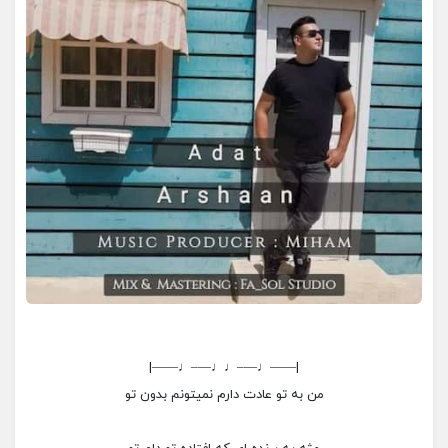
|——♩—–♩♩—–♩——|
من به تو عادت دارم نمیتونم بدون تو