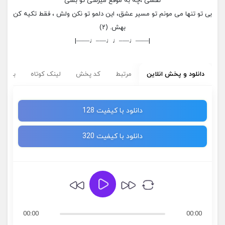
نفسی ،چه به موقع میرسی تو بسی
بی تو تنها می مونم تو مسیر عشق، این دلمو تو نکن ولش ، فقط تکیه کن
بهش. (۲)
|——♩—–♩♩—–♩——|
دانلود و پخش انلاین
مرتبط
کد پخش
لینک کوتاه
برچسب
دانلود با کیفیت 128
دانلود با کیفیت 320
00:00
00:00