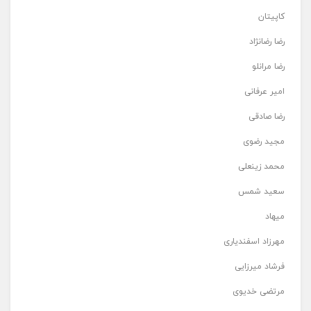
کاپیتان
رضا رضانژاد
رضا مرانلو
امیر عرفانی
رضا صادقی
مجید رضوی
محمد زینعلی
سعید شمس
میهاد
مهرزاد اسفندیاری
فرشاد میرزایی
مرتضی خدیوی