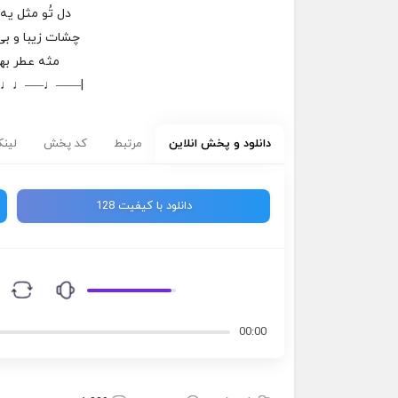
دل تُو مثل یه
چشات زیبا و ب
مثه عطر بها
–♩♩—–♩——|
دانلود و پخش انلاین
مرتبط
کد پخش
لینک
دانلود با کیفیت 128
00:00