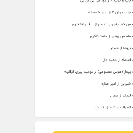
پ ۷ از دی جی تی ان تی
وش ۲ از امیر خجسته
من که اینجوری نبودم از عرفان افتخاری
ماه من بودی از حامد ذاکری
تروما از مستر
اعتماد از حمید دال
 بیمار (هوش مصنوعی) از توحید پیری قراقیه
شیرین از امیر هناره
 لبیک از مجال
ناصرالدین شاه از بندیت