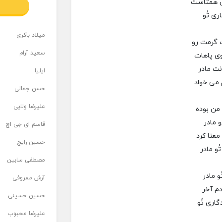
ی همتاست
ری تُو
میلاد باکری
گرمت رو
سعید آرام
وی پاهات
نت مادر
ایلیا
 می خواد
حسن جمالی
علیرضا ولایی
ن بوده
و مادر
قاسم ای جی اچ
عنا کرد
حسین رایج
ُو مادر
مصطفی سابین
و مادر
آرش معروفی
دم آخر
حسین حسینی
اری تُو
علیرضا محبوب