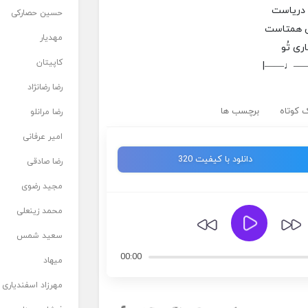
 دریاست
حسین حصارکی
ی همتاست
مهدیار
ری تُو
کاپیتان
|——♩—
رضا رضانژاد
 کوتاه
برچسب ها
رضا مرانلو
امیر عرفانی
دانلود با کیفیت 320
رضا صادقی
مجید رضوی
محمد زینعلی
سعید شمس
00:00
میهاد
مهرزاد اسفندیاری