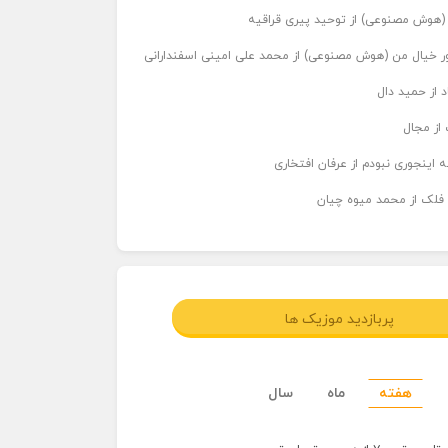
ر (هوش مصنوعی) از توحید پیری قراقیه
اور خیال من (هوش مصنوعی) از محمد علی امینی اسفندارانی
د از حمید دال
از مجال
 اینجوری نبودم از عرفان افتخاری
 فلک از محمد میوه چیان
پربازدید موزیک ها
هفته
ماه
سال