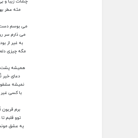
چشات زیبا و ب
مثه عطر بها
می بوسم دست 
می ذارم سر ر
به غیر از بود
مگه چیزی دلم
همیشه پشت م
دعای خیر تُ
نمیشه عشقو م
با کسی غیر ت
برم قربون تُ
توو قلبم تا 
یه عشق موندگ