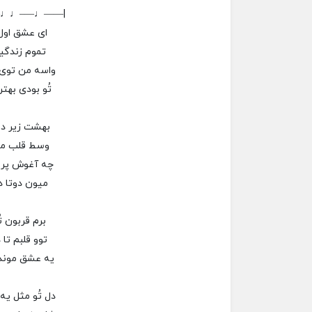
–♩♩—–♩——|
ای عشق اول
تموم زندگیم
واسه من توی 
تُو بودی بهتر
بهشت زیر دوت
وسط قلب من
چه آغوش پر 
میون دوتا 
برم قربون تُ
توو قلبم تا 
یه عشق موندگ
دل تُو مثل یه