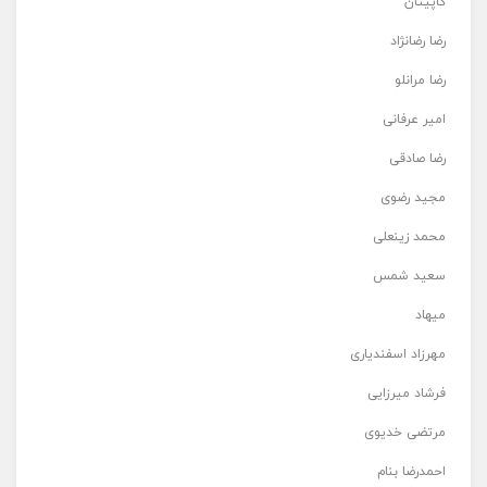
کاپیتان
رضا رضانژاد
رضا مرانلو
امیر عرفانی
رضا صادقی
مجید رضوی
محمد زینعلی
سعید شمس
میهاد
مهرزاد اسفندیاری
فرشاد میرزایی
مرتضی خدیوی
احمدرضا بنام