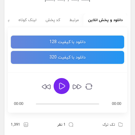
|——♩—–♩♩—–♩——|
دانلود و پخش انلاین
مرتبط
کد پخش
لینک کوتاه
برچسب
دانلود با کیفیت 128
دانلود با کیفیت 320
00:00
00:00
تک ترک
1 نظر
1,391