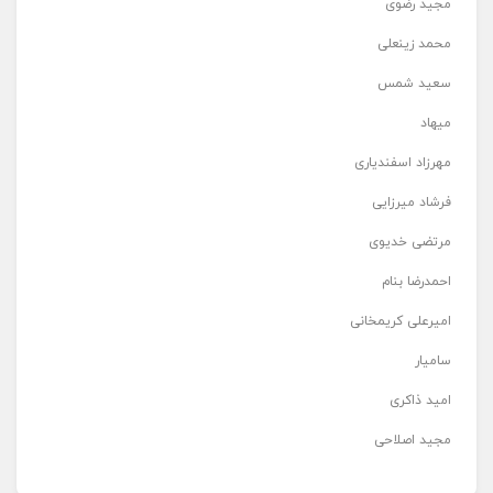
مجید رضوی
محمد زینعلی
سعید شمس
میهاد
مهرزاد اسفندیاری
فرشاد میرزایی
مرتضی خدیوی
احمدرضا بنام
امیرعلی کریمخانی
سامیار
امید ذاکری
مجید اصلاحی