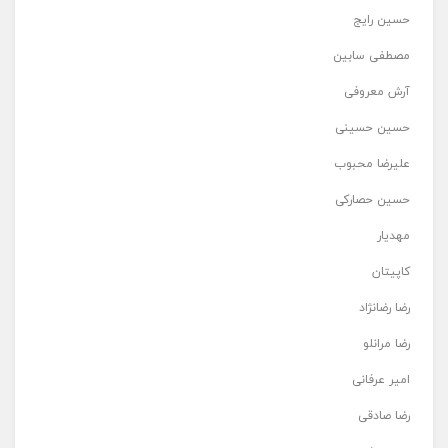
حسین رایج
مصطفی سابین
آرش معروفی
حسین حسینی
علیرضا محبوب
حسین حصارکی
مهدیار
کاپیتان
رضا رضانژاد
رضا مرانلو
امیر عرفانی
رضا صادقی