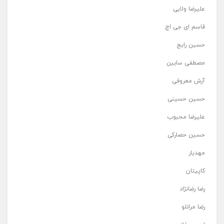
علیرضا ولایی
قاسم ای جی اچ
حسین رایج
مصطفی سابین
آرش معروفی
حسین حسینی
علیرضا محبوب
حسین حصارکی
مهدیار
کاپیتان
رضا رضانژاد
رضا مرانلو