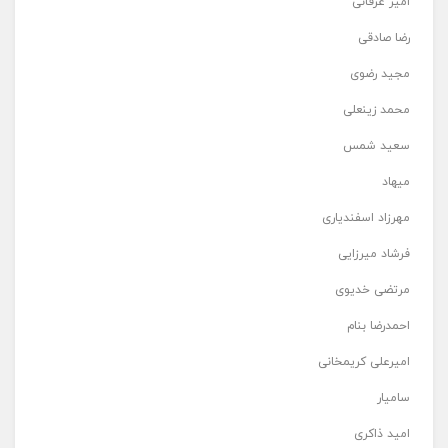
امیر عرفانی
رضا صادقی
مجید رضوی
محمد زینعلی
سعید شمس
میهاد
مهرزاد اسفندیاری
فرشاد میرزایی
مرتضی خدیوی
احمدرضا بنام
امیرعلی کریمخانی
سامیار
امید ذاکری