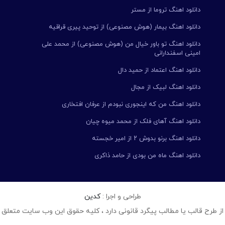
دانلود اهنگ تروما از مستر
دانلود اهنگ بیمار (هوش مصنوعی) از توحید پیری قراقیه
دانلود اهنگ تو باور خیال من (هوش مصنوعی) از محمد علی
امینی اسفندارانی
دانلود اهنگ اعتماد از حمید دال
دانلود اهنگ لبیک از مجال
دانلود اهنگ من که اینجوری نبودم از عرفان افتخاری
دانلود اهنگ آهای فلک از محمد میوه چیان
دانلود اهنگ برنو بدوش ۲ از امیر خجسته
دانلود اهنگ ماه من بودی از حامد ذاکری
طراحی و اجرا :
کدین
از طرح قالب یا مطالب پیگرد قانونی دارد ، کلیه حقوق این وب سایت متعلق 