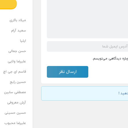
میلاد باکری
سعید آرام
ایلیا
حسن جمالی
وباره دیدگاهی می‌نویسم.
علیرضا ولایی
قاسم ای جی اچ
حسین رایج
مصطفی سابین
هید !
آرش معروفی
حسین حسینی
علیرضا محبوب