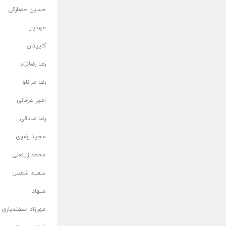
حسین حصارکی
مهدیار
کاپیتان
رضا رضانژاد
رضا مرانلو
امیر عرفانی
رضا صادقی
مجید رضوی
محمد زینعلی
سعید شمس
میهاد
مهرزاد اسفندیاری