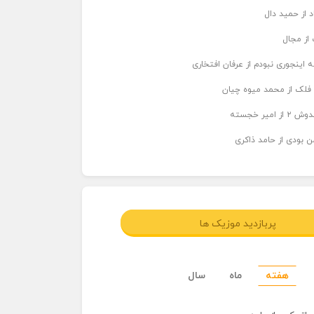
د از حمید دال
از مجال
 اینجوری نبودم از عرفان افتخاری
 فلک از محمد میوه چیان
میر خجسته
ن بودی از حامد ذاکری
پربازدید موزیک ها
هفته
ماه
سال