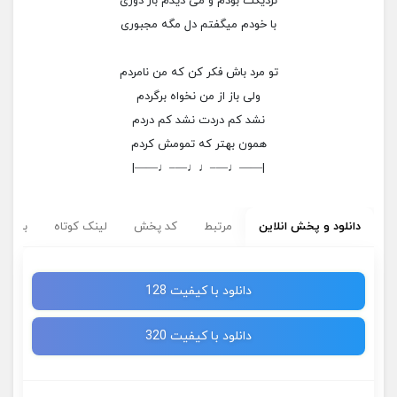
نزدیکت بودم و می دیدم باز دوری
با خودم میگفتم دل مگه مجبوری
تو مرد باش فکر کن که من نامردم
ولی باز از من نخواه برگردم
نشد کم دردت نشد کم دردم
همون بهتر که تمومش کردم
|——♩—–♩♩—–♩——|
دانلود و پخش انلاین
مرتبط
کد پخش
لینک کوتاه
برچسب
دانلود با کیفیت 128
دانلود با کیفیت 320