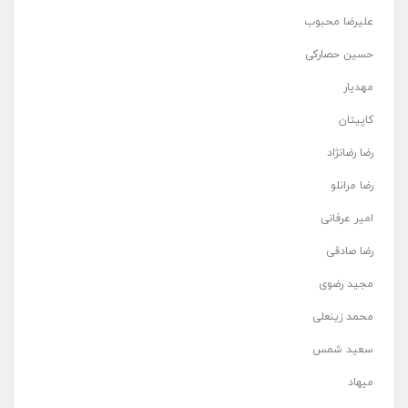
علیرضا محبوب
حسین حصارکی
مهدیار
کاپیتان
رضا رضانژاد
رضا مرانلو
امیر عرفانی
رضا صادقی
مجید رضوی
محمد زینعلی
سعید شمس
میهاد