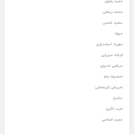
مجید رضوی
محمد زینعلی
سعید شمس
میهاد
مهرزاد اسفندیاری
فرشاد میرزایی
مرتضی خدیوی
احمدرضا بنام
امیرعلی کریمخانی
سامیار
امید ذاکری
مجید اصلاحی