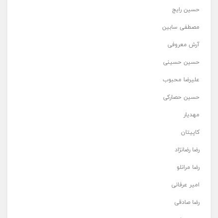
حسین رایج
مصطفی سابین
آرش معروفی
حسین حسینی
علیرضا محبوب
حسین حصارکی
مهدیار
کاپیتان
رضا رضانژاد
رضا مرانلو
امیر عرفانی
رضا صادقی