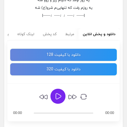
یه روز اومد که دنیام زیر و روو شه
یه روزم رفت که تنهایی‌م شرو(ع) شه
|——♩—–♩♩—–♩——|
دانلود و پخش انلاین
مرتبط
کد پخش
لینک کوتاه
برچسب
دانلود با کیفیت 128
دانلود با کیفیت 320
00:00
00:00