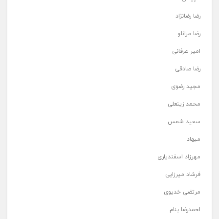
رضا رضانژاد
رضا مرانلو
امیر عرفانی
رضا صادقی
مجید رضوی
محمد زینعلی
سعید شمس
میهاد
مهرزاد اسفندیاری
فرشاد میرزایی
مرتضی خدیوی
احمدرضا بنام