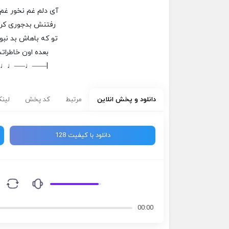
آی دلم غم نخور غم 
رفتنش بدجوری کرده
تو که باهاش بد نبو
بعده اون خاطرا
–♩♩—–♩——|
دانلود و پخش انلاین
مرتبط
کد پخش
لینک
دانلود با کیفیت 128
00:00