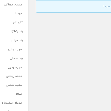
حسین حصارکی
هید !
مهدیار
کاپیتان
رضا رضانژاد
رضا مرانلو
امیر عرفانی
رضا صادقی
مجید رضوی
محمد زینعلی
سعید شمس
میهاد
مهرزاد اسفندیاری