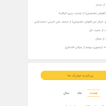
 از مستر
ر (هوش مصنوعی) از توحید پیری قراقیه
اور خیال من (هوش مصنوعی) از محمد علی امینی اسفندارانی
د از حمید دال
از مجال
 اینجوری نبودم از عرفان افتخاری
پربازدید موزیک ها
هفته
ماه
سال