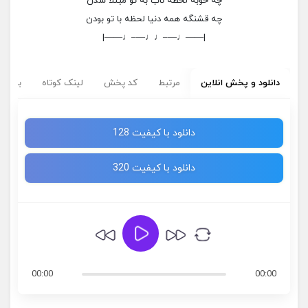
چه خوبه لحظه ناب به تو مبتلا شدن
چه قشنگه همه دنیا لحظه با تو بودن
|——♩—–♩♩—–♩——|
دانلود و پخش انلاین
مرتبط
کد پخش
لینک کوتاه
برچسب
دانلود با کیفیت 128
دانلود با کیفیت 320
00:00
00:00