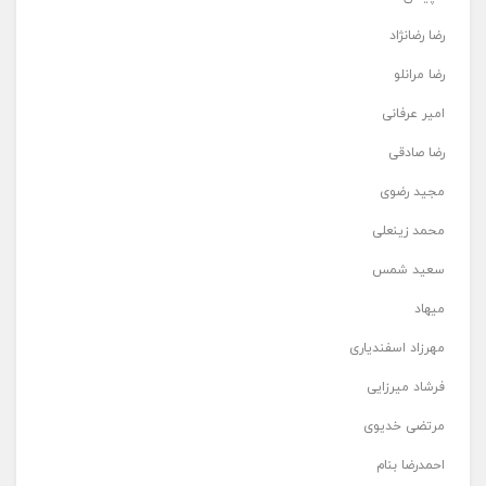
رضا رضانژاد
رضا مرانلو
امیر عرفانی
رضا صادقی
مجید رضوی
محمد زینعلی
سعید شمس
میهاد
مهرزاد اسفندیاری
فرشاد میرزایی
مرتضی خدیوی
احمدرضا بنام