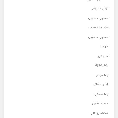
آرش معروفی
حسین حسینی
علیرضا محبوب
حسین حصارکی
مهدیار
کاپیتان
رضا رضانژاد
رضا مرانلو
امیر عرفانی
رضا صادقی
مجید رضوی
محمد زینعلی