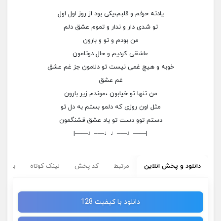
یادته حرفم و قلبم،یکی بود از روز اول اول
تو شدی دار و ندار و تموم عشق دلم
من بودم و تو و بارون
عاشقی کردیم و حال دوتامون
خوبه و هیچ غمی نیست تو دلامون جز غم عشق
غم عشق
من تنها تو خیابون ،موندم زیر بارون
مثل اون روزی که دلمو بستم به دل تو
دستم توو دست تو یاد عشق قشنگمون
|——♩—–♩♩—–♩——|
دانلود و پخش انلاین
مرتبط
کد پخش
لینک کوتاه
برچسب
دانلود با کیفیت 128