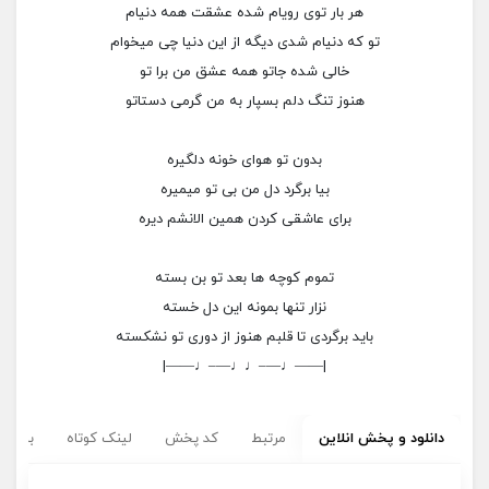
هر بار توی رویام شده عشقت همه دنیام
تو که دنیام شدی دیگه از این دنیا چی میخوام
خالی شده جاتو همه عشق من برا تو
هنوز تنگ دلم بسپار به من گرمی دستاتو
بدون تو هوای خونه دلگیره
بیا برگرد دل من بی تو میمیره
برای عاشقی کردن همین الانشم دیره
تموم کوچه ها بعد تو بن بسته
نزار تنها بمونه این دل خسته
باید برگردی تا قلبم هنوز از دوری تو نشکسته
|——♩—–♩♩—–♩——|
دانلود و پخش انلاین
مرتبط
کد پخش
لینک کوتاه
برچسب