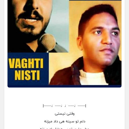
|——♩—–♩♩—–♩——|
وقتی نیستی
دلم تو سینه هی داد میزنه