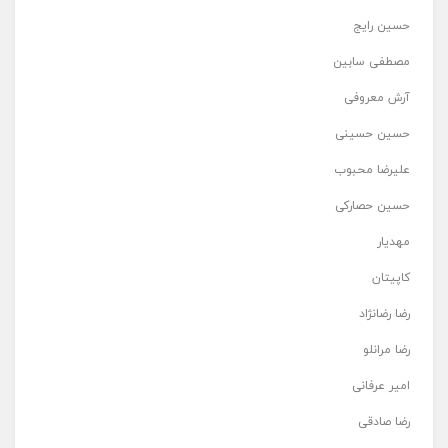
حسین رایج
مصطفی سابین
آرش معروفی
حسین حسینی
علیرضا محبوب
حسین حصارکی
مهدیار
کاپیتان
رضا رضانژاد
رضا مرانلو
امیر عرفانی
رضا صادقی