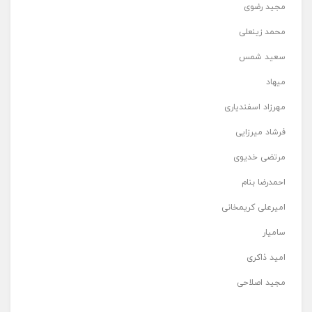
مجید رضوی
محمد زینعلی
سعید شمس
میهاد
مهرزاد اسفندیاری
فرشاد میرزایی
مرتضی خدیوی
احمدرضا بنام
امیرعلی کریمخانی
سامیار
امید ذاکری
مجید اصلاحی