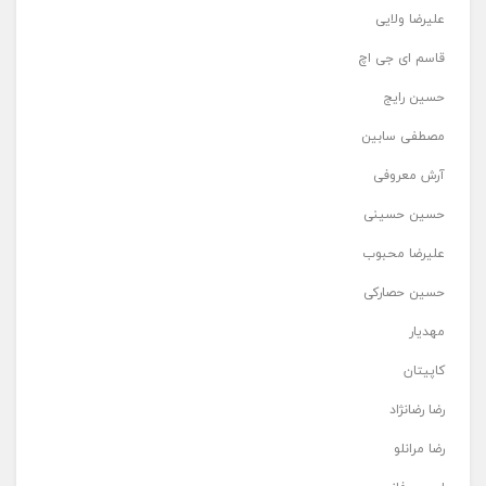
علیرضا ولایی
قاسم ای جی اچ
حسین رایج
مصطفی سابین
آرش معروفی
حسین حسینی
علیرضا محبوب
حسین حصارکی
مهدیار
کاپیتان
رضا رضانژاد
رضا مرانلو