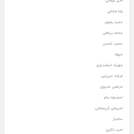
امیر عرفانی
رضا صادقی
مجید رضوی
محمد زینعلی
سعید شمس
میهاد
مهرزاد اسفندیاری
فرشاد میرزایی
مرتضی خدیوی
احمدرضا بنام
امیرعلی کریمخانی
سامیار
امید ذاکری