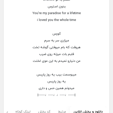
بدون استرس
You're my paradise for a lifetime
i loved you the whole time
کورس
میزاری سر به سرم
هروقت که بام میوفتی گوشه تخت
قلبم بات میزنه روی ضرب
من دنیارو نمیدم به این موی لختت
میبوسمت بیب یه روز پاریس
یه روز پاریس
میدونم همین حس و داری
|——♩—–♩♩—–♩——|
دانلود و پخش انلاین
مرتبط
کد پخش
لینک کوتاه
برچسب