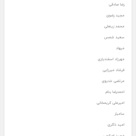
رضا صادقی
مجید رضوی
محمد زینعلی
سعید شمس
میهاد
مهرزاد اسفندیاری
فرشاد میرزایی
مرتضی خدیوی
احمدرضا بنام
امیرعلی کریمخانی
سامیار
امید ذاکری
مجید اصلاحی