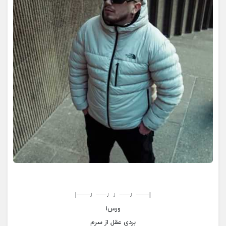
|——♩—–♩♩—–♩——|
ورس۱
بردی عقل از سرم