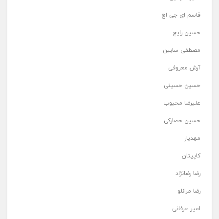
قاسم ای جی اچ
حسین رایج
مصطفی سابین
آرش معروفی
حسین حسینی
علیرضا محبوب
حسین حصارکی
مهدیار
کاپیتان
رضا رضانژاد
رضا مرانلو
امیر عرفانی