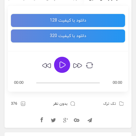
دانلود با کیفیت 128
دانلود با کیفیت 320
00:00
00:00
تک ترک
بدون نظر
376