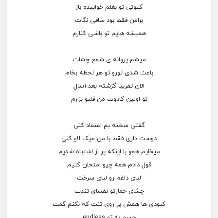
کیوتی تو بغلم خوابیده باز
برامن فقط بود ساقی نگات
همیشه هایم تو باشی کنارم
میشم پروانه ی شمع چشات
باعث شدی تورو تو هر لحظه بخام
الان تقریبا گزشته بعد ۱سال
تو اولین کادوت من قلبو بزارم
گفتی سخته بم اعتماد کنی
دوست داری فقط با من میک لاو کنی
میخایم همو با اینکه پر از اشتباه شدیم
قول دادم همه چیو امتحان کنیم
لبای داغم رو لبای سرخت
چشای خمارتو نفسای تندت
کبودی ها همش پر روی تنت که نکنم گمت
حسم به تو endless