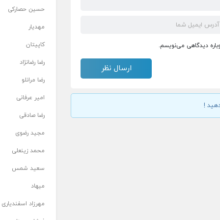
حسین حصارکی
مهدیار
کاپیتان
وباره دیدگاهی می‌نویسم.
رضا رضانژاد
رضا مرانلو
امیر عرفانی
هید !
رضا صادقی
مجید رضوی
محمد زینعلی
سعید شمس
میهاد
مهرزاد اسفندیاری