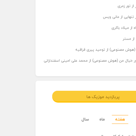
از تور زمری
 تنهایی از مانی ویس
 از میلاد باکری
 از مستر
ر (هوش مصنوعی) از توحید پیری قراقیه
اور خیال من (هوش مصنوعی) از محمد علی امینی اسفندارانی
پربازدید موزیک ها
هفته
ماه
سال