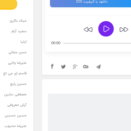
دانلود با کیفیت 320
میلاد باکری
سعید آرام
ایلیا
00:00
حسن جمالی
علیرضا ولایی
قاسم ای جی اچ
حسین رایج
مصطفی سابین
آرش معروفی
حسین حسینی
علیرضا محبوب