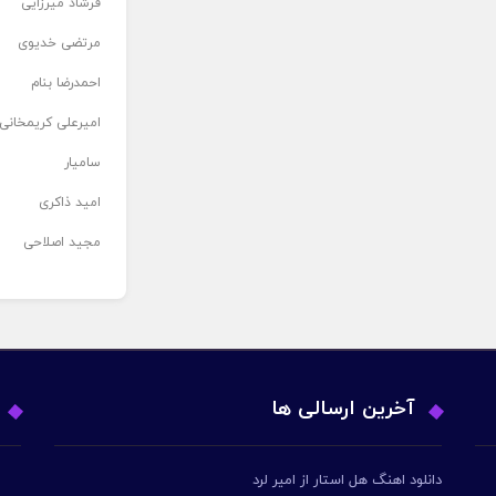
فرشاد میرزایی
مرتضی خدیوی
احمدرضا بنام
امیرعلی کریمخانی
سامیار
امید ذاکری
مجید اصلاحی
آخرین ارسالی ها
دانلود اهنگ هل استار از امیر لرد