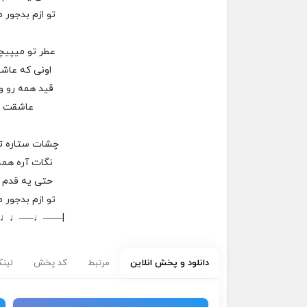
تو ازم بدجور 
عطر تو میپیچه
اونی که عاش
قید همه رو و
عاشقت ز
چشات ستاره ت
نگات آره همه
حتی یه قدم 
تو ازم بدجور 
–♩♩—–♩——|
دانلود و پخش انلاین
مرتبط
کد پخش
لینک