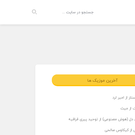
آخرین موزیک ها
ار از امیر لرد
 از میث
دل (هوش مصنوعی) از توحید پیری قراقیه
ی از کیکاوس صالحی