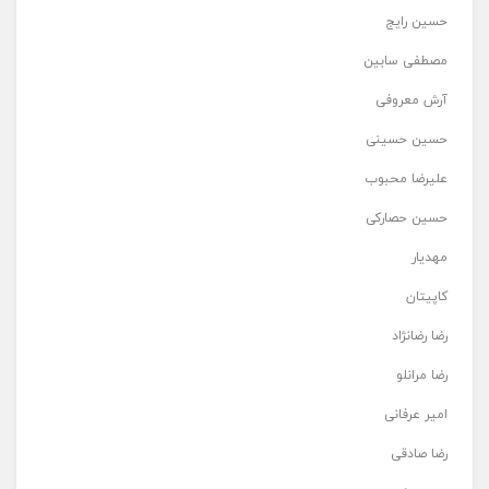
حسین رایج
مصطفی سابین
آرش معروفی
حسین حسینی
علیرضا محبوب
حسین حصارکی
مهدیار
کاپیتان
رضا رضانژاد
رضا مرانلو
امیر عرفانی
رضا صادقی