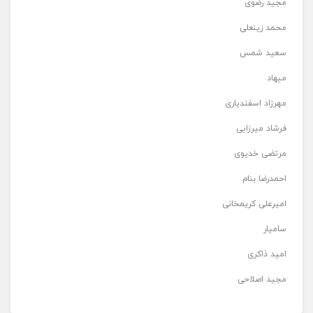
مجید رضوی
محمد زینعلی
سعید شمس
میهاد
مهرزاد اسفندیاری
فرشاد میرزایی
مرتضی خدیوی
احمدرضا بنام
امیرعلی کریمخانی
سامیار
امید ذاکری
مجید اصلاحی