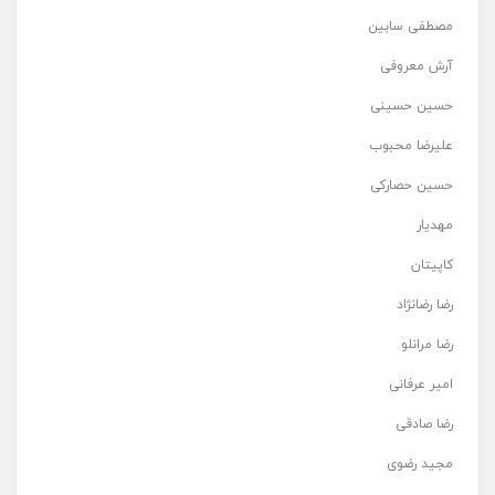
مصطفی سابین
آرش معروفی
حسین حسینی
علیرضا محبوب
حسین حصارکی
مهدیار
کاپیتان
رضا رضانژاد
رضا مرانلو
امیر عرفانی
رضا صادقی
مجید رضوی