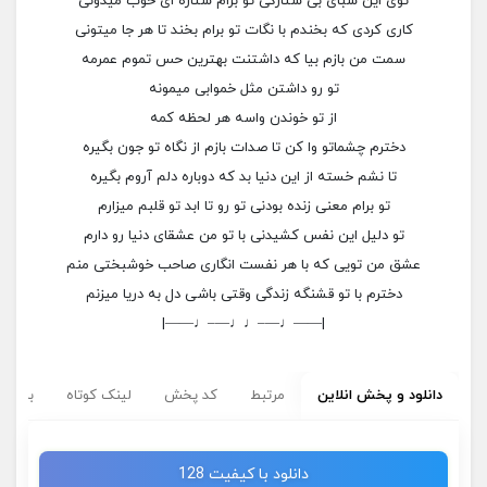
توی این شبای بی ستارگی تو برام ستاره ای خوب میدونی
کاری کردی که بخندم با نگات تو برام بخند تا هر جا میتونی
سمت من بازم بیا که داشتنت بهترین حس تموم عمرمه
تو رو داشتن مثل خموابی میمونه
از تو خوندن واسه هر لحظه کمه
دخترم چشماتو وا کن تا صدات بازم از نگاه تو جون بگیره
تا نشم خسته از این دنیا بد که دوباره دلم آروم بگیره
تو برام معنی زنده بودنی تو رو تا ابد تو قلبم میزارم
تو دلیل این نفس کشیدنی با تو من عشقای دنیا رو دارم
عشق من تویی که با هر نفست انگاری صاحب خوشبختی منم
دخترم با تو قشنگه زندگی وقتی باشی دل به دریا میزنم
|——♩—–♩♩—–♩——|
دانلود و پخش انلاین
مرتبط
کد پخش
لینک کوتاه
برچسب
دانلود با کیفیت 128