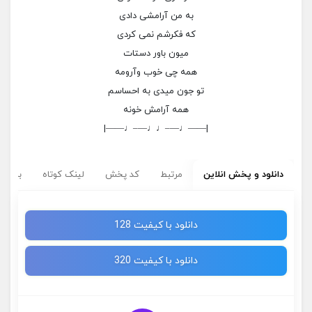
به من آرامشی دادی
که فکرشم نمی کردی
میون باور دستات
همه چی خوب وآرومه
تو جون میدی به احساسم
همه آرامش خونه
|——♩—–♩♩—–♩——|
دانلود و پخش انلاین
مرتبط
کد پخش
لینک کوتاه
برچسب
دانلود با کیفیت 128
دانلود با کیفیت 320