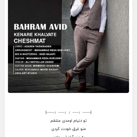
|——♩—–♩♩—–♩——|
تو دنیام اومدی عشقم
منو غرق خودت کردی