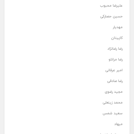
علیرضا محبوب
حسین حصارکی
مهدیار
کاپیتان
رضا رضانژاد
رضا مرانلو
امیر عرفانی
رضا صادقی
مجید رضوی
محمد زینعلی
سعید شمس
میهاد