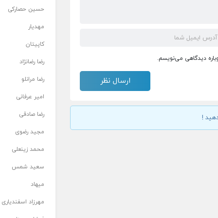
حسین حصارکی
مهدیار
کاپیتان
وباره دیدگاهی می‌نویسم.
رضا رضانژاد
رضا مرانلو
امیر عرفانی
رضا صادقی
هید !
مجید رضوی
محمد زینعلی
سعید شمس
میهاد
مهرزاد اسفندیاری