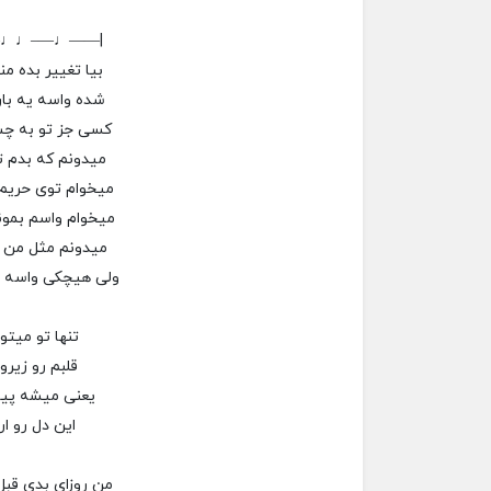
–♩♩—–♩——|
بیا تغییر بده م
شده واسه یه بار
کسی جز تو به چش
میدونم که بدم ت
میخوام توی حریم
میخوام واسم بمو
میدونم مثل من 
ولی هیچکی واسه 
تنها تو میتو
قلبم رو زیرو
یعنی میشه پ
این دل رو ار
من روزای بدی قبل 