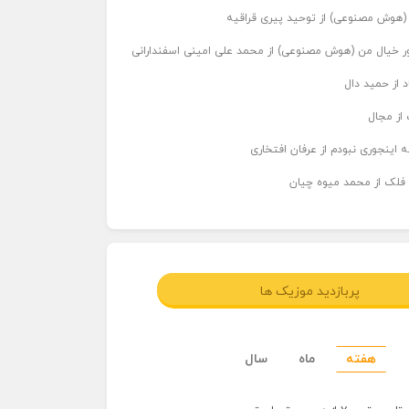
ر (هوش مصنوعی) از توحید پیری قراقیه
اور خیال من (هوش مصنوعی) از محمد علی امینی اسفندارانی
د از حمید دال
از مجال
 اینجوری نبودم از عرفان افتخاری
 فلک از محمد میوه چیان
پربازدید موزیک ها
هفته
ماه
سال