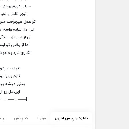
خیلیا دورم بودن ت
توی ظاهر وانمو 
تو عمل هیچوقت منو
این دل ساده واسه 
من از این دل سادگ
اما از وقتی تو او
انگاری تازه به خ
تنها تو میتو
قلبم رو زیرو
یعنی میشه پ
این دل رو ار
–♩♩—–♩——|
دانلود و پخش انلاین
مرتبط
کد پخش
لینک