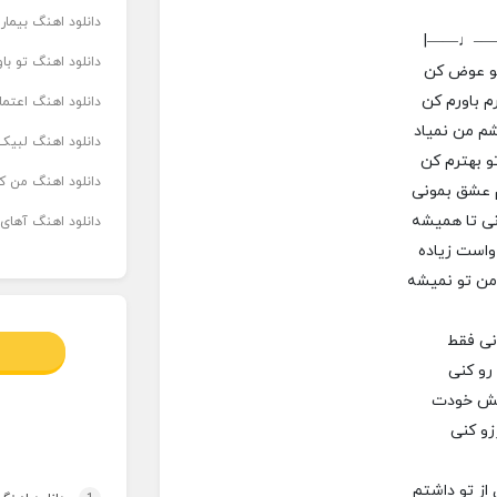
دانلود اهنگ بیما
|——♩—
دانلود اهنگ تو ب
نو عوض کن
م باورم کن
دانلود اهنگ اعتما
م من نمیاد
دانلود اهنگ لبیک 
و بهترم کن
دانلود اهنگ من که
 عشق بمونی
نی تا همیشه
دانلود اهنگ آهای
واست زیاده
من تو نمیشه
نی فقط
 رو کنی
یش خودت
زو کنی
از تو داشتم