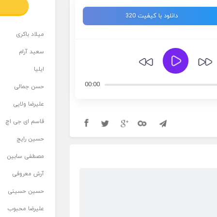
دانلود با کیفیت 320
میلاد باکری
سعید آرام
ایلیا
00:00
حسن جمالی
علیرضا ولایی
قاسم ای جی اچ
حسین رایج
مصطفی سابین
آرش معروفی
حسین حسینی
علیرضا محبوب