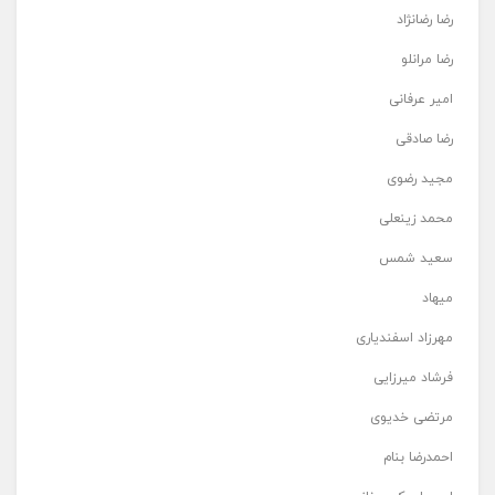
رضا رضانژاد
رضا مرانلو
امیر عرفانی
رضا صادقی
مجید رضوی
محمد زینعلی
سعید شمس
میهاد
مهرزاد اسفندیاری
فرشاد میرزایی
مرتضی خدیوی
احمدرضا بنام