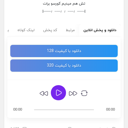
تش هم میدیم کورسو برات
|——♩—–♩♩—–♩——|
دانلود و پخش انلاین
مرتبط
کد پخش
لینک کوتاه
برچسب
دانلود با کیفیت 128
دانلود با کیفیت 320
00:00
00:00