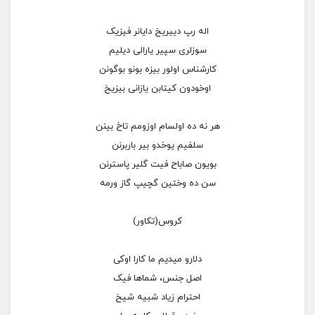
اله رپ دییریخ دایانر فیزیک
سوزلری سپیر یارالی دیلیم
کارشناس اولور بیزه بونو بوگونن
اوخودون کیتابن یازانی بیزیخ
هر نه ده اولسام اوزومم تاخ بینن
سلفیم یوخدو بیر باربرنن
بویون صاباح فیت گلیر پاسترنن
سن ده وختین گچیپ گاز ورمه
کروس(تکاور)
دلارو میدیم ما کارا اوکی
اصل جنس، شماها فیک
احترام زیاد شبیه شیخ