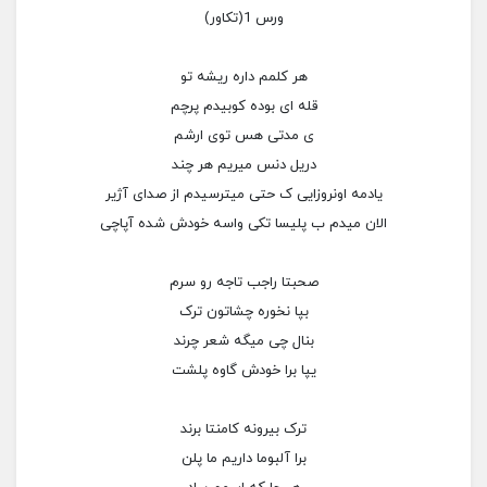
ورس 1(تکاور)
هر کلمم داره ریشه تو
قله ای بوده کوبیدم پرچم
ی مدتی هس توی ارشم
دریل دنس میریم هر چند
یادمه اونروزایی ک حتی میترسیدم از صدای آژیر
الان میدم ب پلیسا تکی واسه خودش شده آپاچی
صحبتا راجب تاجه رو سرم
بپا نخوره چشاتون ترک
بنال چی میگه شعر چرند
یپا برا خودش گاوه پلشت
ترک بیرونه کامنتا برند
برا آلبوما داریم ما پلن