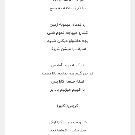
هر جا که اسمم بیاد
برا تکی ساکته یه جمع
رد قدمام میمونه زمین
کشارو میپاچم تموم شبی
بچه هاشونو میکنن شبیم
اسپانسرا میشن شریک
تو کوله یوزیا آمادس
تو این گیم هم نداریم بالا دست
اصله جنسه کارا پس
با اکیپم میزنیم بالا پر
کروس(تکاور)
دلارو میدیم ما کارا اوکی
اصل جنس، شماها فیک