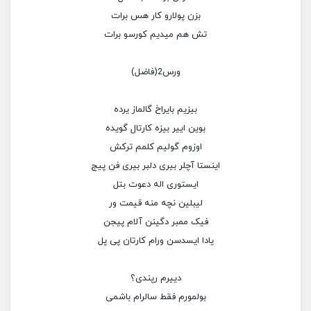
بزن پولارو کار هس برات
تش هم میدیم کورسو برات
ورس2(فاضل)
بیزیم بایراخ گالماز یرده
بوین اییر بیزه کارتال گویده
اوزوم گولیم کلمم ترکش
اینستا آچلر بیری دلبر بیری فن پیج
ایستوری اله دعوت بتل
لیبلین نچه منه قیمت ور
فیک ممبر دگینن آلام پیجن
یادا ایسدسن ورام کارتان پی پل
دییرم رپندی؟
بولمورم فقط سالرام باشمی