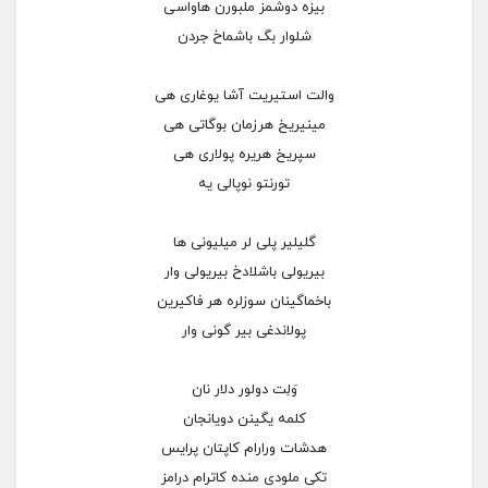
بیزه دوشمز ملبورن هاواسی
شلوار بگ باشماخ جردن
والت استیریت آشا یوغاری هی
مینیریخ هرزمان بوگاتی هی
سپریخ هریره پولاری هی
تورنتو نوپالی یه
گلیلیر پلی لر میلیونی ها
بیریولی باشلادخ بیریولی وار
باخماگینان سوزلره هر فاکیرین
پولاندغی بیر گونی وار
وَلِت دولور دلار نان
کلمه یگینن دویانجان
هدشات ورارام کاپتان پرایس
تکی ملودی منده کاترام درامز