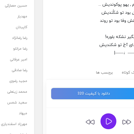
 يهو پوکونديش ...
حسین حصارکی
ل بود تو شکُنديش
مهدیار
ش وفا بود تو روند
کاپیتان
گير نشکه بلوره!
رضا رضانژاد
دای آخ تو شکنديش
رضا مرانلو
|——♩—
امیر عرفانی
رضا صادقی
 کوتاه
برچسب ها
مجید رضوی
محمد زینعلی
دانلود با کیفیت 320
سعید شمس
میهاد
مهرزاد اسفندیاری