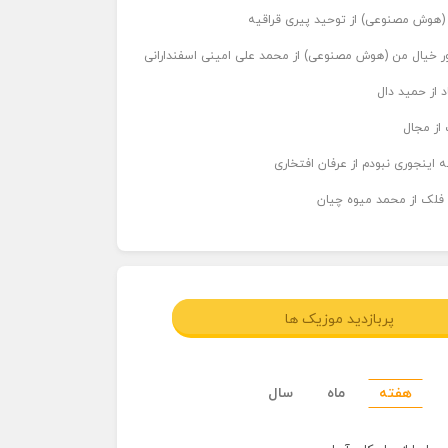
ر (هوش مصنوعی) از توحید پیری قراقیه
اور خیال من (هوش مصنوعی) از محمد علی امینی اسفندارانی
د از حمید دال
از مجال
 اینجوری نبودم از عرفان افتخاری
 فلک از محمد میوه چیان
پربازدید موزیک ها
هفته
ماه
سال