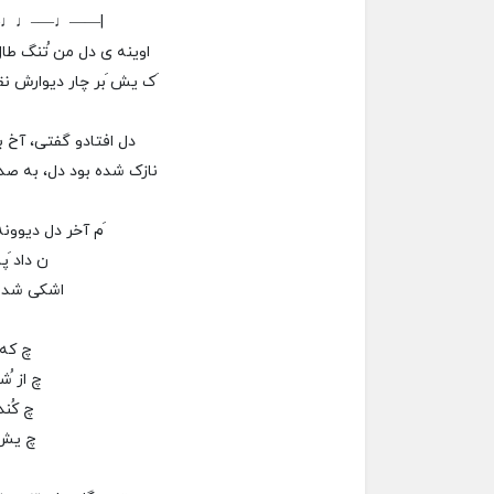
–♩♩—–♩——|
اوينه ی دل من ُتنگ طا
َک يش َبر چار ديوارش نق
دل افتادو گفتی، آخ ب
نازک شده بود دل، به ص
َم آخر دل ديوونه
ن داد َ
اشکی شد 
چ که
چ از ُش
چ کُند
چ يش