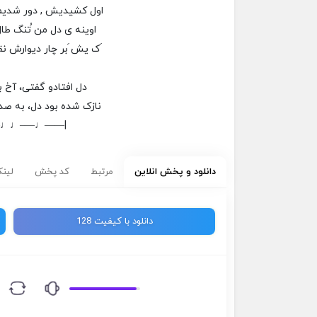
اول کشيديش , دور شديم ,
اوينه ی دل من ُتنگ طا
َک يش َبر چار ديوارش نق
دل افتادو گفتی، آخ ب
نازک شده بود دل، به ص
–♩♩—–♩——|
دانلود و پخش انلاین
مرتبط
کد پخش
لینک
دانلود با کیفیت 128