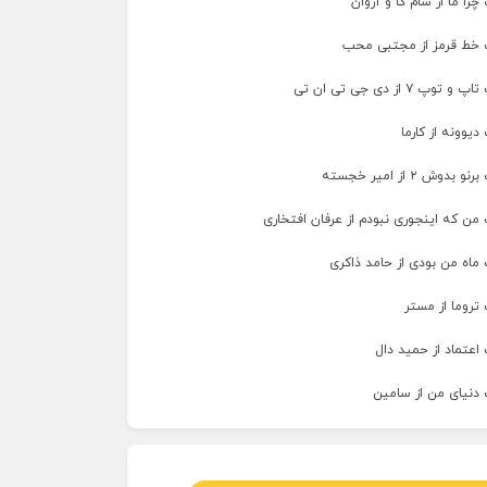
را ما از سام کا و آروان
 خط قرمز از مجتبی محب
پ ۷ از دی جی تی ان تی
دیوونه از کارما
وش ۲ از امیر خجسته
من که اینجوری نبودم از عرفان افتخاری
ماه من بودی از حامد ذاکری
تروما از مستر
اعتماد از حمید دال
 دنیای من از سامین