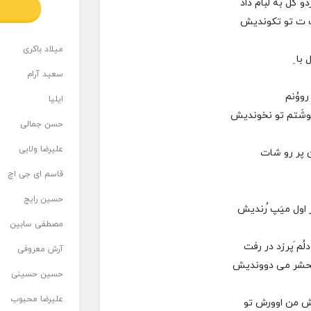
و گل به لبام داد
لف ت تو تکونديش
میلاد باکری
با ِ
سعید آرام
ووُنم
ایلیا
وشَتم تو نخونديش
حسن جمالی
علیرضا ولایی
ن پر رو شات
قاسم ای جی اچ
حسین رایج
 اول میَپ ُرنديش
مصطفی سابین
لُم َپرزد در رفت
آرش معروفی
محشر می دوونديش
حسین حسینی
علیرضا محبوب
رش من اوورش تو