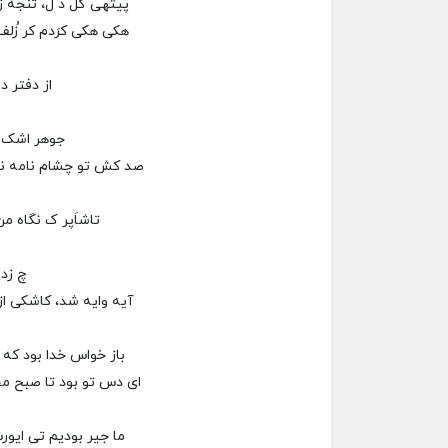
پيتهی گل د ل، تنجه زد
هکی هکی کرَدم کر ُز
از دفتر دل 
جوهر اشک ر
صد کش تو چشام نامه ن
تاشاَپر ک نگاه م
چ زد
آيه وايه شد، کاشکی از
باز خواس خدا بود که د
ای دس تو بود تا صبح 
ما جير بوديم تی ايو