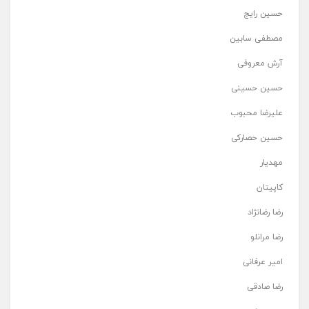
حسین رایج
مصطفی سابین
آرش معروفی
حسین حسینی
علیرضا محبوب
حسین حصارکی
مهدیار
کاپیتان
رضا رضانژاد
رضا مرانلو
امیر عرفانی
رضا صادقی