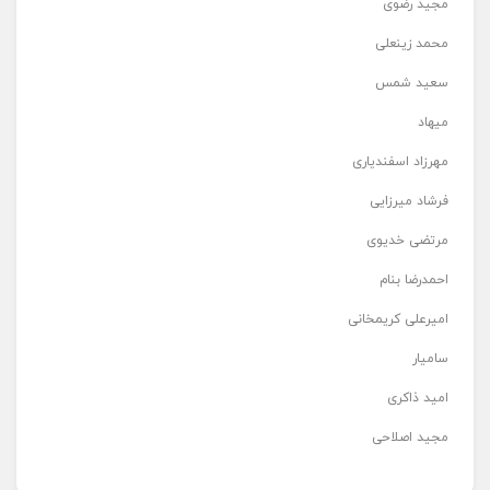
مجید رضوی
محمد زینعلی
سعید شمس
میهاد
مهرزاد اسفندیاری
فرشاد میرزایی
مرتضی خدیوی
احمدرضا بنام
امیرعلی کریمخانی
سامیار
امید ذاکری
مجید اصلاحی