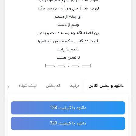
هربار اسمت روی لبم چشم مرا تر کرد
ای بی خبر از حال و روزم ، بی خبر برگرد
ای رفته از دست
رفتم از دست
این فاصله اگه چه بسته دست و بالم را
فریاد زده گاهی سکوتم حس و حالم را
ماندم به پایت
تا نفس هست
|——♩—–♩♩—–♩——|
دانلود و پخش انلاین
مرتبط
کد پخش
لینک کوتاه
برچسب
دانلود با کیفیت 128
دانلود با کیفیت 320