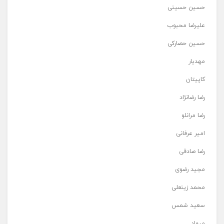
حسین حسینی
علیرضا محبوب
حسین حصارکی
مهدیار
کاپیتان
رضا رضانژاد
رضا مرانلو
امیر عرفانی
رضا صادقی
مجید رضوی
محمد زینعلی
سعید شمس
میهاد