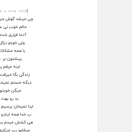
–♩♩—–♩——|
چی میشد گوش مید
حالم خوب نی عال
آدما فراری شدم
ولی خوبم درکل
با همه مشکلاتم
پیشتون بر. ن
اینه حرفم پر
زندگی بگا میرفت 
دیگه خستم نمیخ
میگن خوبتو
بد رو بهت
اینا نمیخان برسیم
ب خدا همه اینارو 
هی کشش میدم بت
حرفامو رپ میکنم