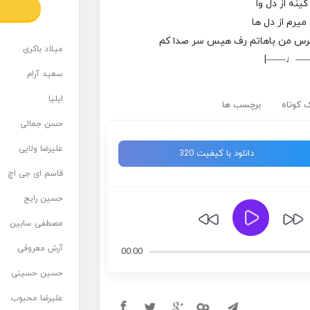
نه از دل وا
میرم از دل ها
نترس من باهاتم رف هیس سر صدا کم
میلاد باکری
|——♩—
سعید آرام
ایلیا
 کوتاه
برچسب ها
حسن جمالی
علیرضا ولایی
دانلود با کیفیت 320
قاسم ای جی اچ
حسین رایج
مصطفی سابین
آرش معروفی
00:00
حسین حسینی
علیرضا محبوب