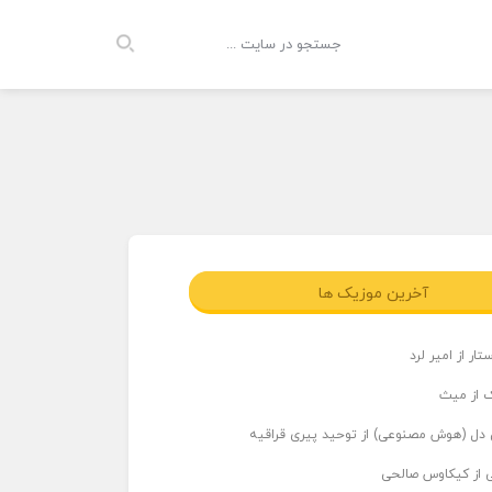
آخرین موزیک ها
ار از امیر لرد
 از میث
دل (هوش مصنوعی) از توحید پیری قراقیه
ی از کیکاوس صالحی