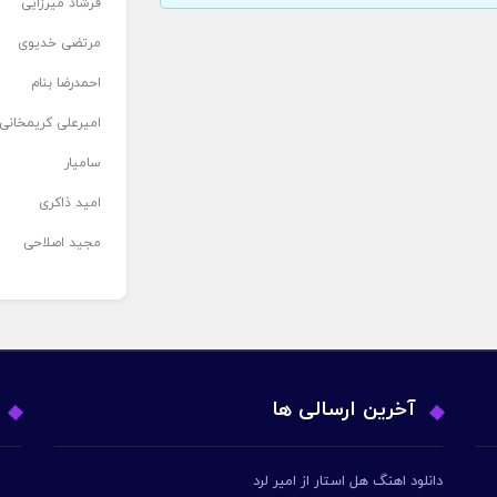
فرشاد میرزایی
مرتضی خدیوی
احمدرضا بنام
امیرعلی کریمخانی
سامیار
امید ذاکری
مجید اصلاحی
آخرین ارسالی ها
دانلود اهنگ هل استار از امیر لرد