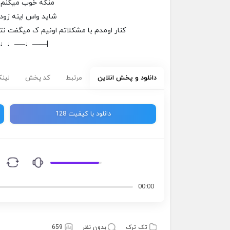
منکه خوب میکنم کی
شاید واس اینه زود 
کنار اومدم با مشکلاتم اونیم ک میگفت 
–♩♩—–♩——|
دانلود و پخش انلاین
مرتبط
کد پخش
لینک
دانلود با کیفیت 128
00:00
تک ترک
بدون نظر
659