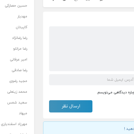
حسین حصارکی
مهدیار
کاپیتان
رضا رضانژاد
رضا مرانلو
امیر عرفانی
رضا صادقی
مجید رضوی
محمد زینعلی
وباره دیدگاهی می‌نویسم.
سعید شمس
میهاد
مهرزاد اسفندیاری
هید !