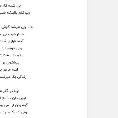
این شده کار م
رپ کنم بااینکه شب 
حالا چی میشد گوش م
حالم خوب نی عال
آدما فراری شدم
ولی خوبم درکل
با همه مشکلاتم
پیشتون بر. ن
اینه حرفم پر
زندگی بگا میرفت 
اینا تو فکر 
ابوریحان تقاطع ا
گوه زدن از بس بو
اونی ک بگا میره م