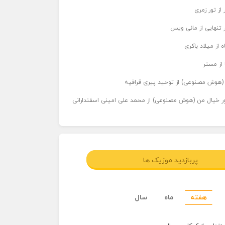
از تور زمری
 تنهایی از مانی ویس
 از میلاد باکری
 از مستر
ر (هوش مصنوعی) از توحید پیری قراقیه
اور خیال من (هوش مصنوعی) از محمد علی امینی اسفندارانی
پربازدید موزیک ها
هفته
ماه
سال