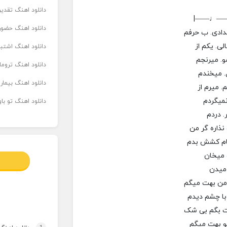
دانلود اهنگ تقدیر 
|——♩—
دانلود اهنگ حضور
ادی. ب حرفم
ی. یکم از
دانلود اهنگ اشتباه
و. میرنجم
دانلود اهنگ تروما
. میخندم
دانلود اهنگ بیما
. میرم از
میگردم
دانلود اهنگ تو ب
. دردم
نذاره گر من
ام کشش بدم
 میخان
 میدن
 من بهت میگم
با چشم دیدم
 بگم بی شک
و بهت میگم