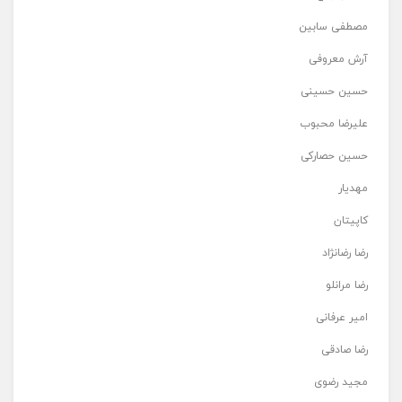
مصطفی سابین
آرش معروفی
حسین حسینی
علیرضا محبوب
حسین حصارکی
مهدیار
کاپیتان
رضا رضانژاد
رضا مرانلو
امیر عرفانی
رضا صادقی
مجید رضوی