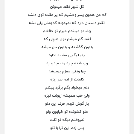
کل شهر فقط میدونن
که من همون پسر وحشیم که پر عقده توی دلشه
انقدر داستان داره که نمیدونه کدومش پلی بشه
چشامو میبندم میرم تو حافظم
فقط گم میشم توی هرچی که
با اون گذشته و با اون حل میشه
اینجا بگایی مقصد نداره
رپ شده چاره واسم دوباره
چرا وقتی مغزم پرمیشه
کلمات از لبم سر ریزه
دلم میخواد بگم برگرد پیشم
ولی خب همیشه زبونت تیزه
باز گوش کردم حرف این دلو
منو کشونده تو خیابون ولو
نمیوفتم دیگه تو تلت
پس زدم این ترا با تلو