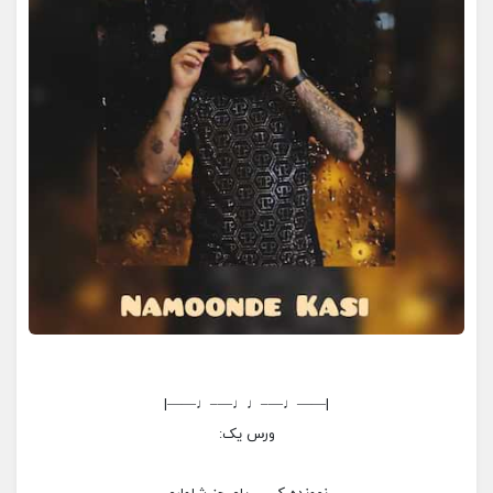
|——♩—–♩♩—–♩——|
ورس یک: