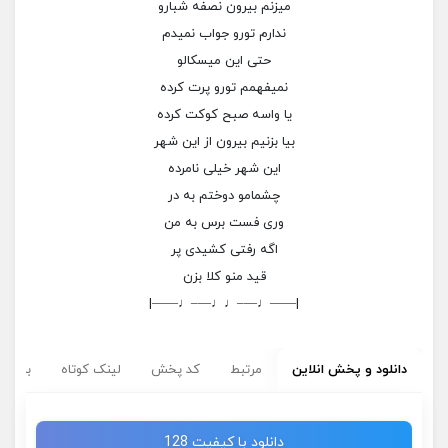
میزنم بیرون نصفه شبارو
ندارم تورو جواب نمیدم
حتی این میسکالو
نمیفهمم تورو پرت کرده
یا واسه صبح کوکت کرده
بیا بزنیم بیرون از این شهر
این شهر خیلی نامرده
چشمامو دوختم به در
وری فست برس به من
اگه رفتی کشیدی پر
قید منو کلا بزن
|——♩—–♩♩—–♩——|
دانلود و پخش انلاین
مرتبط
کد پخش
لینک کوتاه
برچسب
دانلود با کیفیت 128