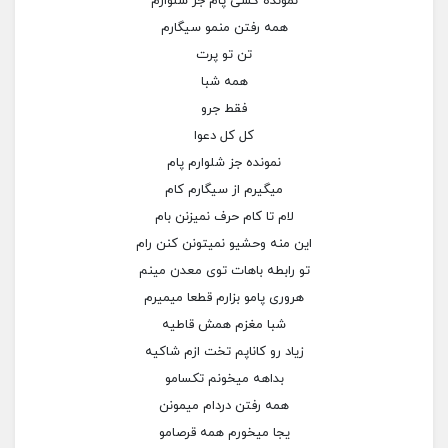
نمونده کسی پام جز شلوارم
همه رفتن منمو سیگارم
تن تو پرت
همه شبا
فقط جرو
کل کل دعوا
نمونده جز شلوارم پام
میگیرم از سیگارم کام
لام تا کام حرف نمیزنن بام
این منه وحشیو نمیتونن کنن رام
تو رابطه باهات توی معدن مینم
هروری پامو بزارم قطعا میمیرم
شبا مغزم همش قاطیه
زیاد رو کاناپم تخت ازم شاکیه
بداهه میخونم تکسامو
همه رفتن دردام میمونن
یجا میخورم همه قرصامو