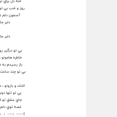
اخه دل براي تو
روز و شب بي تو 
آسمون دلم غ
دلبر جا
دلبر جا
بي تو درگير رو
خاطره هامونو د
باز رسيدم به در
بي تو چند ساعته
اشك و بارونو ، د
بي تو تنها دوبا
جاي عشقِ تو قد
غصه توي دلم 
–♩♩—–♩——|