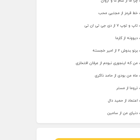
را ما از سام کا و آروان
 خط قرمز از مجتبی محب
پ ۷ از دی جی تی ان تی
دیوونه از کارما
وش ۲ از امیر خجسته
من که اینجوری نبودم از عرفان افتخاری
ماه من بودی از حامد ذاکری
تروما از مستر
اعتماد از حمید دال
 دنیای من از سامین