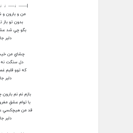
–♩♩—–♩——|
من و بارون و ش
بدون تو باز ت
بگو چي شد عشقِ
دلبر جا
چشاي من خيسِ
دل سنگت نه 
كه توو قلبم غ
دلبر جا
بازم نم نم بارو
با توام عشقِ مغ
قد من هيچكسي ع
دلبر جا