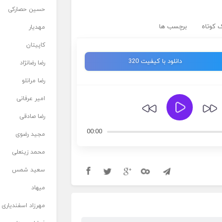
حسین حصارکی
 کوتاه
برچسب ها
مهدیار
کاپیتان
دانلود با کیفیت 320
رضا رضانژاد
رضا مرانلو
امیر عرفانی
رضا صادقی
00:00
مجید رضوی
محمد زینعلی
سعید شمس
میهاد
مهرزاد اسفندیاری