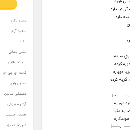
 بي قراره
آروم نداره
صه داره
میلاد باکری
ن
سعید آرام
ن
ایلیا
حسن جمالی
زاي سردم
علیرضا ولایی
وره كردم
يا دوباره
قاسم ای جی اچ
 گريه كردم
حسین رایج
مصطفی سابین
ريا و ساحل
ره دوباره
آرش معروفی
 يه دنيا
حسین حسینی
موندگاره
علیرضا محبوب
|——♩—