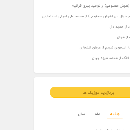
ر (هوش مصنوعی) از توحید پیری قراقیه
اور خیال من (هوش مصنوعی) از محمد علی امینی اسفندارانی
د از حمید دال
از مجال
 اینجوری نبودم از عرفان افتخاری
 فلک از محمد میوه چیان
پربازدید موزیک ها
هفته
ماه
سال