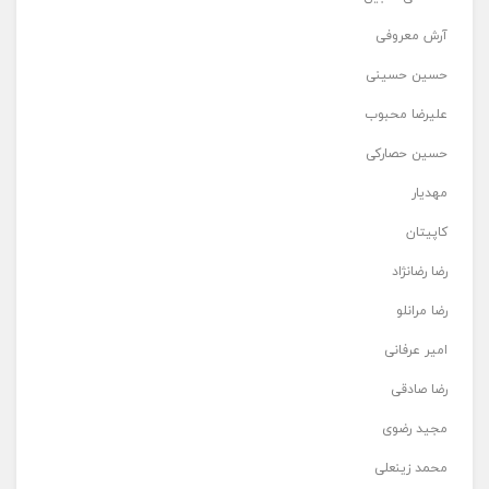
آرش معروفی
حسین حسینی
علیرضا محبوب
حسین حصارکی
مهدیار
کاپیتان
رضا رضانژاد
رضا مرانلو
امیر عرفانی
رضا صادقی
مجید رضوی
محمد زینعلی