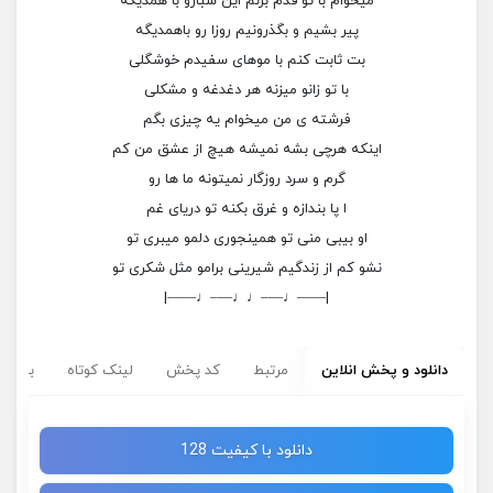
میخوام با تو قدم بزنم این شبارو با همدیگه
پیر بشیم و بگذرونیم روزا رو باهمدیگه
بت ثابت کنم با موهای سفیدم خوشگلی
با تو زانو میزنه هر دغدغه و مشکلی
فرشته ی من میخوام یه چیزی بگم
اینکه هرچی بشه نمیشه هیچ از عشق من کم
گرم و سرد روزگار نمیتونه ما ها رو
ا پا بندازه و غرق بکنه تو دریای غم
او بیبی منی تو همینجوری دلمو میبری تو
نشو کم از زندگیم شیرینی برامو مثل شکری تو
|——♩—–♩♩—–♩——|
دانلود و پخش انلاین
مرتبط
کد پخش
لینک کوتاه
برچسب
دانلود با کیفیت 128