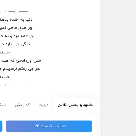
–♩♩—–♩——|
دنیا یه خنده بدهکا
چرا هیچ ماهی نمیا
این همه درد و به ج
زندگی چی داره جز
خستم
مثل اون ادمی که همه 
هر چی رفتم نرسیدم خ
خستم
–♩♩—–♩——|
دانلود و پخش انلاین
مرتبط
کد پخش
لینک
دانلود با کیفیت 128