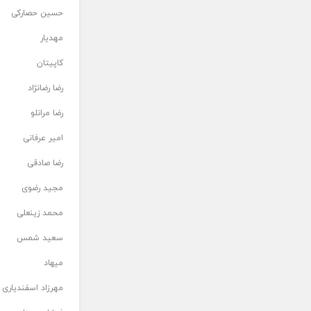
حسین حصارکی
مهدیار
کاپیتان
رضا رضانژاد
رضا مرانلو
امیر عرفانی
رضا صادقی
مجید رضوی
محمد زینعلی
سعید شمس
میهاد
مهرزاد اسفندیاری