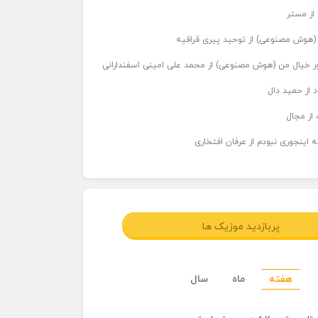
 از مستر
ر (هوش مصنوعی) از توحید پیری قراقیه
اور خیال من (هوش مصنوعی) از محمد علی امینی اسفندارانی
د از حمید دال
از مجال
 اینجوری نبودم از عرفان افتخاری
پربازدید موزیک ها
هفته
ماه
سال