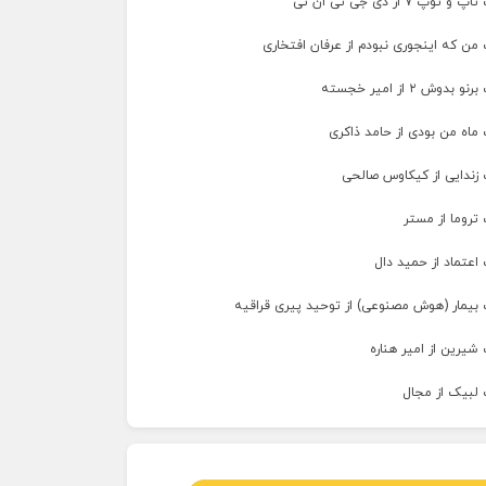
پ ۷ از دی جی تی ان تی
من که اینجوری نبودم از عرفان افتخاری
وش ۲ از امیر خجسته
ماه من بودی از حامد ذاکری
 زندایی از کیکاوس صالحی
تروما از مستر
اعتماد از حمید دال
 بیمار (هوش مصنوعی) از توحید پیری قراقیه
شیرین از امیر هناره
 لبیک از مجال