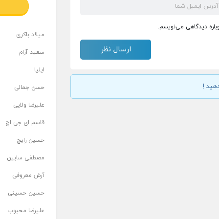
وباره دیدگاهی می‌نویسم.
میلاد باکری
سعید آرام
ایلیا
هید !
حسن جمالی
علیرضا ولایی
قاسم ای جی اچ
حسین رایج
مصطفی سابین
آرش معروفی
حسین حسینی
علیرضا محبوب