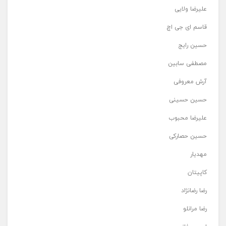
علیرضا ولایی
قاسم ای جی اچ
حسین رایج
مصطفی سابین
آرش معروفی
حسین حسینی
علیرضا محبوب
حسین حصارکی
مهدیار
کاپیتان
رضا رضانژاد
رضا مرانلو