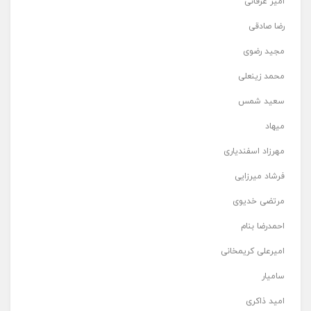
امیر عرفانی
رضا صادقی
مجید رضوی
محمد زینعلی
سعید شمس
میهاد
مهرزاد اسفندیاری
فرشاد میرزایی
مرتضی خدیوی
احمدرضا بنام
امیرعلی کریمخانی
سامیار
امید ذاکری