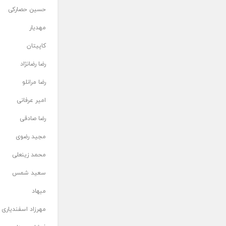
حسین حصارکی
مهدیار
کاپیتان
رضا رضانژاد
رضا مرانلو
امیر عرفانی
رضا صادقی
مجید رضوی
محمد زینعلی
سعید شمس
میهاد
مهرزاد اسفندیاری