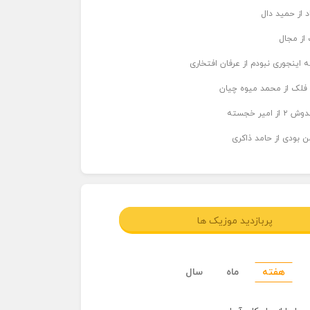
د از حمید دال
از مجال
 اینجوری نبودم از عرفان افتخاری
 فلک از محمد میوه چیان
میر خجسته
ن بودی از حامد ذاکری
پربازدید موزیک ها
هفته
ماه
سال