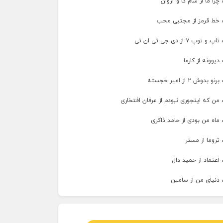
را ما از سام کا و آروان
 خط قرمز از مجتبی محب
پ ۷ از دی جی تی ان تی
دیوونه از کارما
وش ۲ از امیر خجسته
من که اینجوری نبودم از عرفان افتخاری
ماه من بودی از حامد ذاکری
تروما از مستر
اعتماد از حمید دال
 دنیای من از سامین