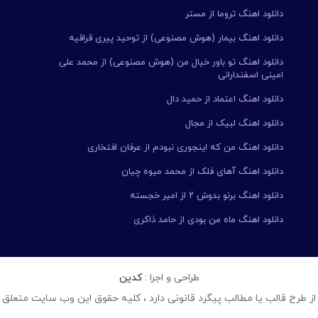
دانلود اهنگ تروما از مستر
دانلود اهنگ بیمار (هوش مصنوعی) از توحید پیری قراقیه
دانلود اهنگ تو باور خیال من (هوش مصنوعی) از محمد علی
امینی اسفندارانی
دانلود اهنگ اعتماد از حمید دال
دانلود اهنگ لبیک از مجال
دانلود اهنگ من که اینجوری نبودم از عرفان افتخاری
دانلود اهنگ آهای فلک از محمد میوه چیان
دانلود اهنگ برنو بدوش ۲ از امیر خجسته
دانلود اهنگ ماه من بودی از حامد ذاکری
طراحی و اجرا :
کدین
از طرح قالب یا مطالب پیگرد قانونی دارد ، کلیه حقوق این وب سایت متعلق 