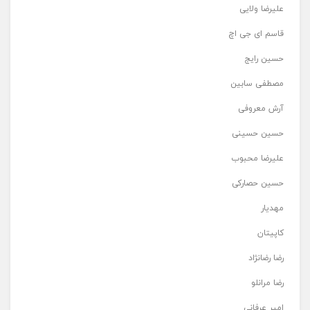
علیرضا ولایی
قاسم ای جی اچ
حسین رایج
مصطفی سابین
آرش معروفی
حسین حسینی
علیرضا محبوب
حسین حصارکی
مهدیار
کاپیتان
رضا رضانژاد
رضا مرانلو
امیر عرفانی