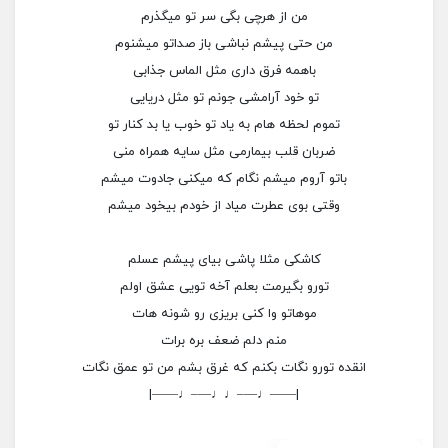
من از هرچی بگی سر تو میگذرم
من حتی پیشم نباشی باز صداتو میشنوم
باهمه فرق داری مثل الماس جذابی
تو خود آرامشی جونم تو مثل دریایی
تموم لحظه هام به یاد تو خوب یا بد کنار تو
ضربان قلب بیمارمی مثل سایه همراه منی
باتو آروم میشم نگام که میکنی جادوت میشم
وقتی بوی عطرت میاد از خودم بیخود میشم
کاشکی مثلا پاشی بیای پیشم عسلم
تورو بگیرمت بعلم آخه تویی عشق اولم
موهاتو وا کنی بریزی رو شونه هات
منم دلم ضعف بره برات
انقده تورو نگات بکنم که غرق بشم من تو عمق نگات
|——♩—–♩♩—–♩——|