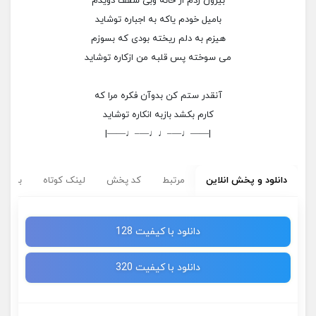
بیرون زدم از خانه وبی سقف دویدم
بامیل خودم یاکه به اجباره توشاید
هیزم به دلم ریخته بودی که بسوزم
می سوخته پس قلبه من ازکاره توشاید
آنقدر ستم کن بدوآن فکره مرا که
کارم بکشد بازبه انکاره توشاید
|——♩—–♩♩—–♩——|
دانلود و پخش انلاین
مرتبط
کد پخش
لینک کوتاه
برچسب
دانلود با کیفیت 128
دانلود با کیفیت 320