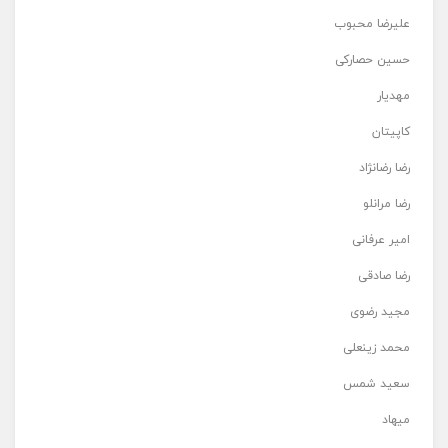
علیرضا محبوب
حسین حصارکی
مهدیار
کاپیتان
رضا رضانژاد
رضا مرانلو
امیر عرفانی
رضا صادقی
مجید رضوی
محمد زینعلی
سعید شمس
میهاد