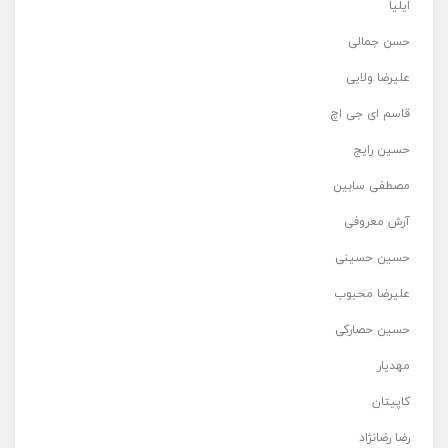
ایلیا
حسن جمالی
علیرضا ولایی
قاسم ای جی اچ
حسین رایج
مصطفی سابین
آرش معروفی
حسین حسینی
علیرضا محبوب
حسین حصارکی
مهدیار
کاپیتان
رضا رضانژاد