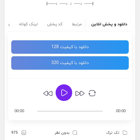
|——♩—–♩♩—–♩——|
دانلود و پخش انلاین
مرتبط
کد پخش
لینک کوتاه
برچسب
دانلود با کیفیت 128
دانلود با کیفیت 320
00:00
00:00
تک ترک
بدون نظر
975