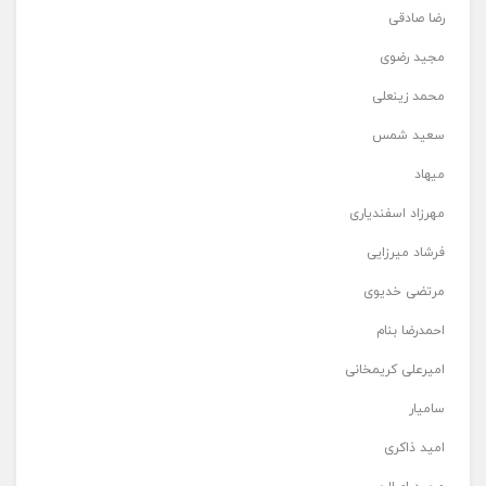
رضا صادقی
مجید رضوی
محمد زینعلی
سعید شمس
میهاد
مهرزاد اسفندیاری
فرشاد میرزایی
مرتضی خدیوی
احمدرضا بنام
امیرعلی کریمخانی
سامیار
امید ذاکری