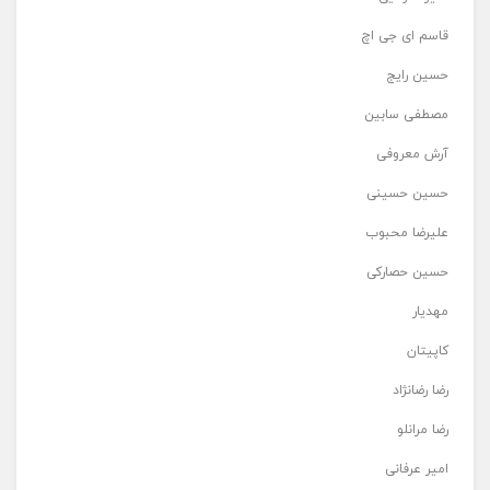
قاسم ای جی اچ
حسین رایج
مصطفی سابین
آرش معروفی
حسین حسینی
علیرضا محبوب
حسین حصارکی
مهدیار
کاپیتان
رضا رضانژاد
رضا مرانلو
امیر عرفانی