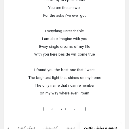
To all my deepest knots
You are the answer
For the asks i've ever got
Everything unreachable
I am able imagine with you
Every single dreams of my life
With you here beside will come true
.
I found you the best one that i want
The brightest light that shines on my home
The only name that i can remember
On my way where ever i roam
.
|——♩—–♩♩—–♩——|
دانلود و پخش انلاین
مرتبط
کد پخش
لینک کوتاه
برچسب