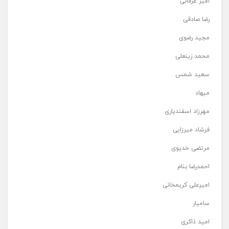
امیر عرفانی
رضا صادقی
مجید رضوی
محمد زینعلی
سعید شمس
میهاد
مهرزاد اسفندیاری
فرشاد میرزایی
مرتضی خدیوی
احمدرضا بنام
امیرعلی کریمخانی
سامیار
امید ذاکری