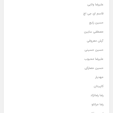
علیرضا ولایی
قاسم ای جی اچ
حسین رایج
مصطفی سابین
آرش معروفی
حسین حسینی
علیرضا محبوب
حسین حصارکی
مهدیار
کاپیتان
رضا رضانژاد
رضا مرانلو