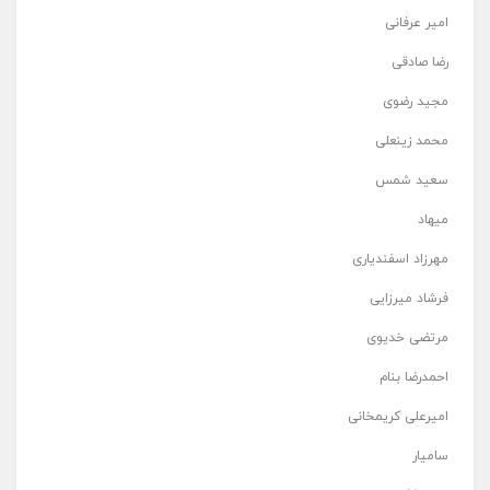
امیر عرفانی
رضا صادقی
مجید رضوی
محمد زینعلی
سعید شمس
میهاد
مهرزاد اسفندیاری
فرشاد میرزایی
مرتضی خدیوی
احمدرضا بنام
امیرعلی کریمخانی
سامیار