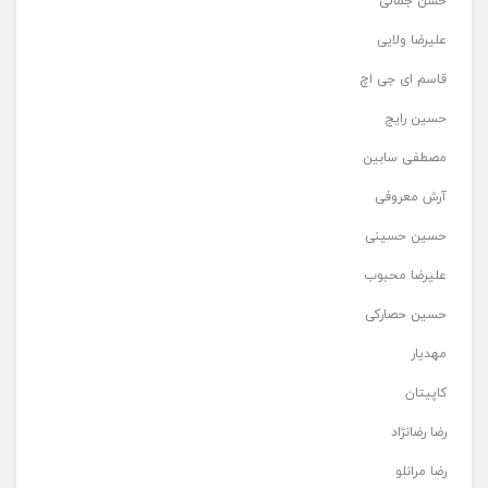
حسن جمالی
علیرضا ولایی
قاسم ای جی اچ
حسین رایج
مصطفی سابین
آرش معروفی
حسین حسینی
علیرضا محبوب
حسین حصارکی
مهدیار
کاپیتان
رضا رضانژاد
رضا مرانلو