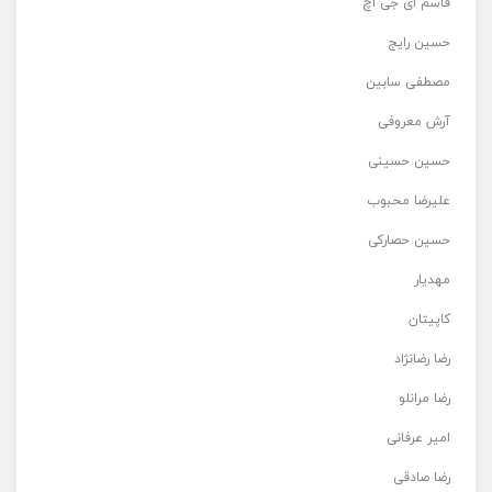
قاسم ای جی اچ
حسین رایج
مصطفی سابین
آرش معروفی
حسین حسینی
علیرضا محبوب
حسین حصارکی
مهدیار
کاپیتان
رضا رضانژاد
رضا مرانلو
امیر عرفانی
رضا صادقی