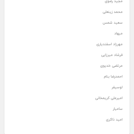
مجید رضوی
محمد زینعلی
سعید شمس
میهاد
مهرزاد اسفندیاری
فرشاد میرزایی
مرتضی خدیوی
احمدرضا بنام
لوسیفر
امیرعلی کریمخانی
سامیار
امید ذاکری