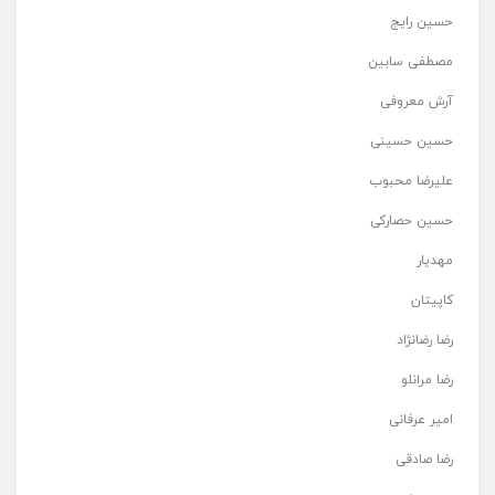
حسین رایج
مصطفی سابین
آرش معروفی
حسین حسینی
علیرضا محبوب
حسین حصارکی
مهدیار
کاپیتان
رضا رضانژاد
رضا مرانلو
امیر عرفانی
رضا صادقی