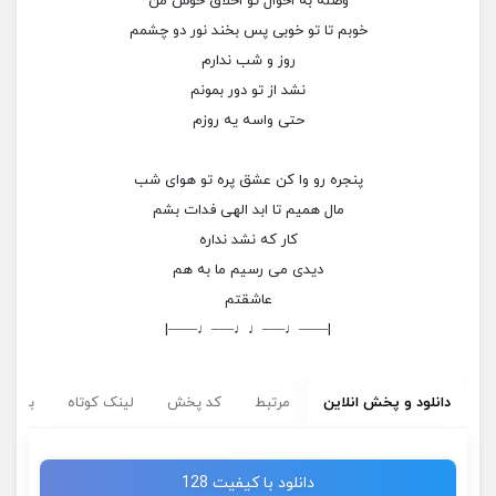
وصله به احوال تو اخلاق خوش من
خوبم تا تو خوبی پس بخند نور دو چشمم
روز و شب ندارم
نشد از تو دور بمونم
حتی واسه یه روزم
پنجره رو وا کن عشق پره تو هوای شب
مال همیم تا ابد الهی فدات بشم
کار که نشد نداره
دیدی می رسیم ما به هم
عاشقتم
|——♩—–♩♩—–♩——|
دانلود و پخش انلاین
مرتبط
کد پخش
لینک کوتاه
برچسب
دانلود با کیفیت 128