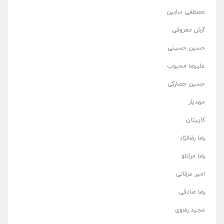
مصطفی سابین
آرش معروفی
حسین حسینی
علیرضا محبوب
حسین حصارکی
مهدیار
کاپیتان
رضا رضانژاد
رضا مرانلو
امیر عرفانی
رضا صادقی
مجید رضوی