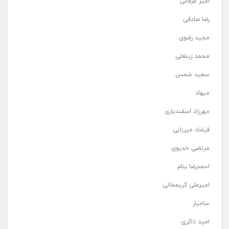
امیر عرفانی
رضا صادقی
مجید رضوی
محمد زینعلی
سعید شمس
میهاد
مهرزاد اسفندیاری
فرشاد میرزایی
مرتضی خدیوی
احمدرضا بنام
امیرعلی کریمخانی
سامیار
امید ذاکری