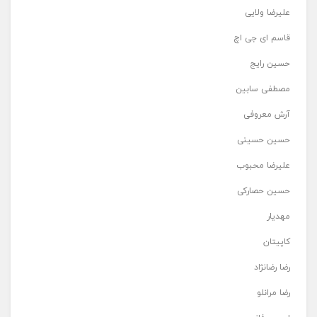
علیرضا ولایی
قاسم ای جی اچ
حسین رایج
مصطفی سابین
آرش معروفی
حسین حسینی
علیرضا محبوب
حسین حصارکی
مهدیار
کاپیتان
رضا رضانژاد
رضا مرانلو