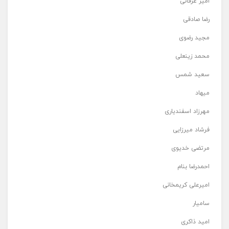
امیر عرفانی
رضا صادقی
مجید رضوی
محمد زینعلی
سعید شمس
میهاد
مهرزاد اسفندیاری
فرشاد میرزایی
مرتضی خدیوی
احمدرضا بنام
امیرعلی کریمخانی
سامیار
امید ذاکری