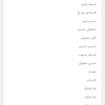
علیرضا ولایی
قاسم ای جی اچ
حسین رایج
مصطفی سابین
آرش معروفی
حسین حسینی
علیرضا محبوب
حسین حصارکی
مهدیار
کاپیتان
رضا رضانژاد
رضا مرانلو