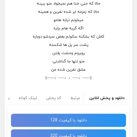
حالا که حتی خدا هم نمیخواد منو ببینه
حالا که زمزمه ابر شده نفرین و همینه
میخونم ترانه هامو
اگه گریه هام بزاره
کاش که بشکنه سکوتم بغض سردشو دوباره
پشت سر پل ها شکسته
روبروم وحشت رفتن
منو تنها جا گذاشتی
عشق نفرین شده من
|——♩—–♩♩—–♩——|
دانلود و پخش انلاین
مرتبط
کد پخش
لینک کوتاه
برچسب
دانلود با کیفیت 128
دانلود با کیفیت 320