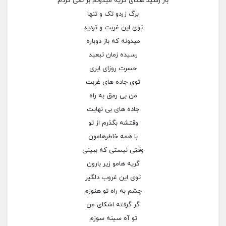
باز رسید صدای گریه میدونم بر نمی گردم
برگ زردو تک و تنها
توی این غربت و تردید
میدونه که باز دوباره
رسیده زمان تبعید
حسرت روزای ابری
توی جاده های غربت
من بی رمق به راه
جاده های بی نهایت
وقتشه بگذرم از تو
با همه خاطرهامون
وقتی نیستی که ببینی
گریه هامو زیر بارون
توی این غروب دلگیر
چشم به راه تو هنوزم
گر گرفته اشکای من
تو آه سینه سوزم