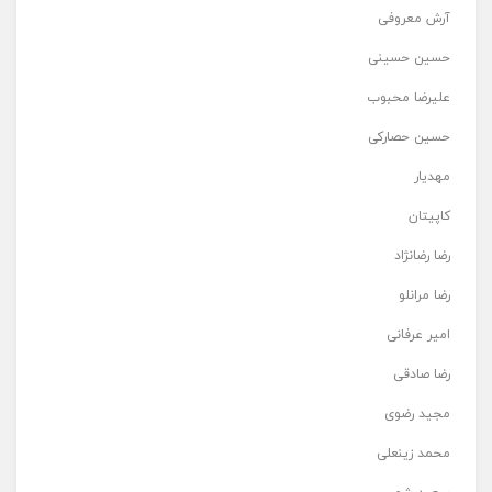
آرش معروفی
حسین حسینی
علیرضا محبوب
حسین حصارکی
مهدیار
کاپیتان
رضا رضانژاد
رضا مرانلو
امیر عرفانی
رضا صادقی
مجید رضوی
محمد زینعلی