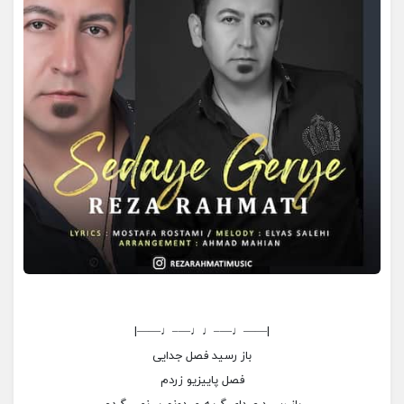
|——♩—–♩♩—–♩——|
باز رسید فصل جدایی
فصل پاییزیو زردم