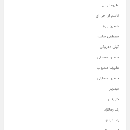
علیرضا ولایی
قاسم ای جی اچ
حسین رایج
مصطفی سابین
آرش معروفی
حسین حسینی
علیرضا محبوب
حسین حصارکی
مهدیار
کاپیتان
رضا رضانژاد
رضا مرانلو