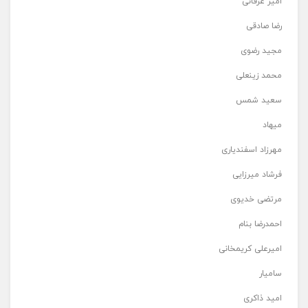
امیر عرفانی
رضا صادقی
مجید رضوی
محمد زینعلی
سعید شمس
میهاد
مهرزاد اسفندیاری
فرشاد میرزایی
مرتضی خدیوی
احمدرضا بنام
امیرعلی کریمخانی
سامیار
امید ذاکری