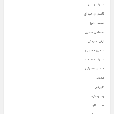
علیرضا ولایی
قاسم ای جی اچ
حسین رایج
مصطفی سابین
آرش معروفی
حسین حسینی
علیرضا محبوب
حسین حصارکی
مهدیار
کاپیتان
رضا رضانژاد
رضا مرانلو