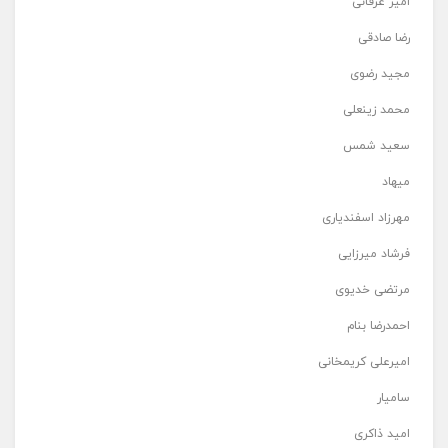
امیر عرفانی
رضا صادقی
مجید رضوی
محمد زینعلی
سعید شمس
میهاد
مهرزاد اسفندیاری
فرشاد میرزایی
مرتضی خدیوی
احمدرضا بنام
امیرعلی کریمخانی
سامیار
امید ذاکری